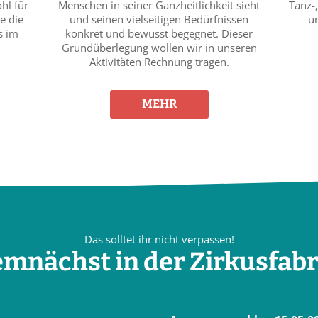
hl für
Menschen in seiner Ganzheitlichkeit sieht
Tanz-
e die
und seinen vielseitigen Bedürfnissen
un
s im
konkret und bewusst begegnet. Dieser
Grundüberlegung wollen wir in unseren
Aktivitäten Rechnung tragen.
MEHR
Das solltet ihr nicht verpassen!
mnächst in der Zirkusfabr