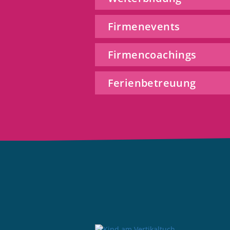
Firmenevents
Firmencoachings
Ferienbetreuung