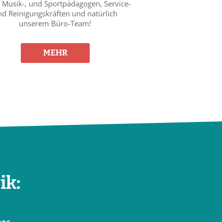
, Musik-, und Sportpädagogen, Service-
d Reinigungskräften und natürlich
unserem Büro-Team!
MEHR
ik: