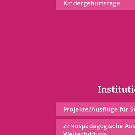
Kindergeburtstage
Institut
Projekte/Ausflüge für S
zirkuspädagogische Au
Weiterbildung