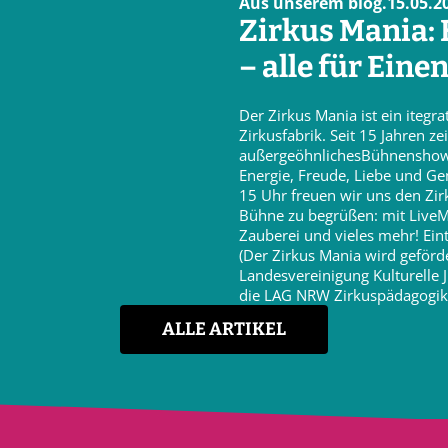
Aus unserem blog.15.05.2
Zirkus Mania: E
– alle für Einen
Der Zirkus Mania ist ein itegra
Zirkusfabrik. Seit 15 Jahren ze
außergeöhnlichesBühnenshows 
Energie, Freude, Liebe und G
15 Uhr freuen wir uns den Zir
Bühne zu begrüßen: mit LiveM
Zauberei und vieles mehr! Eintri
(Der Zirkus Mania wird geförd
Landesvereinigung Kulturelle 
die LAG NRW Zirkuspädagogik
ALLE ARTIKEL