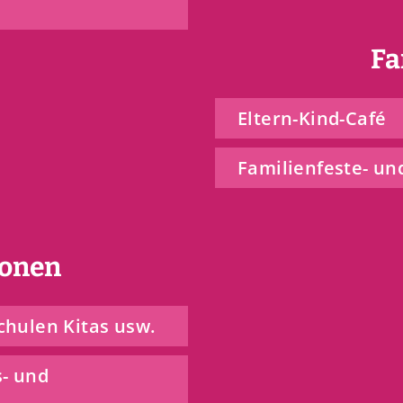
Fa
Eltern-Kind-Café
Familienfeste- un
ionen
chulen Kitas usw.
s- und