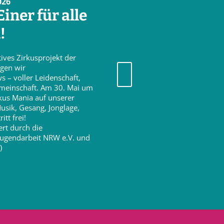
026
iner für alle
!
tives Zirkusprojekt der
igen wir
– voller Leidenschaft,
emeinschaft. Am 30. Mai um
kus Mania auf unserer
usik, Gesang, Jonglage,
tt frei!
ert durch die
Jugendarbeit NRW e.V. und
)