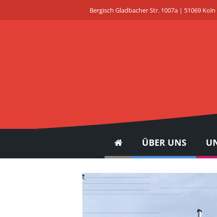
Bergisch Gladbacher Str. 1007a | 51069 Koln
ÜBER UNS
UN